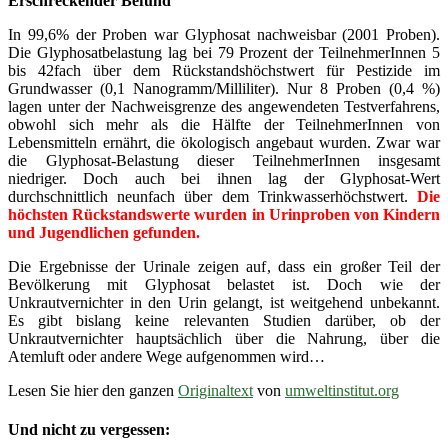
Erschreckender Befund
In 99,6% der Proben war Glyphosat nachweisbar (2001 Proben).
Die Glyphosatbelastung lag bei 79 Prozent der TeilnehmerInnen 5
bis 42fach über dem Rückstandshöchstwert für Pestizide im
Grundwasser (0,1 Nanogramm/Milliliter). Nur 8 Proben (0,4 %)
lagen unter der Nachweisgrenze des angewendeten Testverfahrens,
obwohl sich mehr als die Hälfte der TeilnehmerInnen von
Lebensmitteln ernährt, die ökologisch angebaut wurden. Zwar war
die Glyphosat-Belastung dieser TeilnehmerInnen insgesamt
niedriger. Doch auch bei ihnen lag der Glyphosat-Wert
durchschnittlich neunfach über dem Trinkwasserhöchstwert.
Die
höchsten Rückstandswerte wurden in Urinproben von Kindern
und Jugendlichen gefunden.
Die Ergebnisse der Urinale zeigen auf, dass ein großer Teil der
Bevölkerung mit Glyphosat belastet ist. Doch wie der
Unkrautvernichter in den Urin gelangt, ist weitgehend unbekannt.
Es gibt bislang keine relevanten Studien darüber, ob der
Unkrautvernichter hauptsächlich über die Nahrung, über die
Atemluft oder andere Wege aufgenommen wird…
Lesen Sie hier den ganzen
Originaltext
von
umweltinstitut.org
Und nicht zu vergessen: