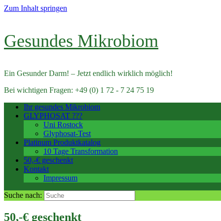
Zum Inhalt springen
Gesundes Mikrobiom
Ein Gesunder Darm! – Jetzt endlich wirklich möglich!
Bei wichtigen Fragen: +49 (0) 1 72 - 7 24 75 19
Ihr gesundes Mikrobiom
GLYPHOSAT ???
Uni Rostock
Glyphosat-Test
Platinum Produktkatalog
10 Tage Transformation
50,-€ geschenkt
Kontakt
Impressum
Suche nach:
50,-€ geschenkt