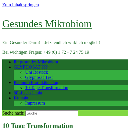
Zum Inhalt springen
Gesundes Mikrobiom
Ein Gesunder Darm! – Jetzt endlich wirklich möglich!
Bei wichtigen Fragen: +49 (0) 1 72 - 7 24 75 19
Ihr gesundes Mikrobiom
GLYPHOSAT ???
Uni Rostock
Glyphosat-Test
Platinum Produktkatalog
10 Tage Transformation
50,-€ geschenkt
Kontakt
Impressum
Suche nach:
10 Tage Transformation