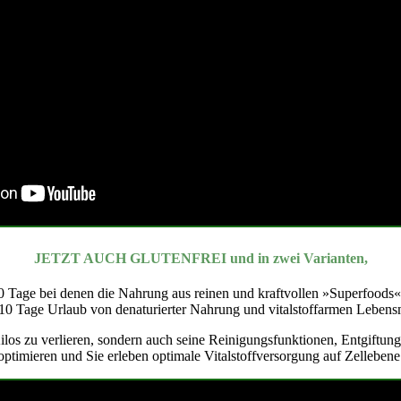
JETZT AUCH GLUTENFREI und in zwei Varianten,
0 Tage bei denen die Nahrung aus reinen und kraftvollen »Superfoods« 
10 Tage Urlaub von denaturierter Nahrung und vitalstoffarmen Lebensm
e Kilos zu verlieren, sondern auch seine Reinigungsfunktionen, Entgift
optimieren und Sie erleben optimale Vitalstoffversorgung auf Zellebene